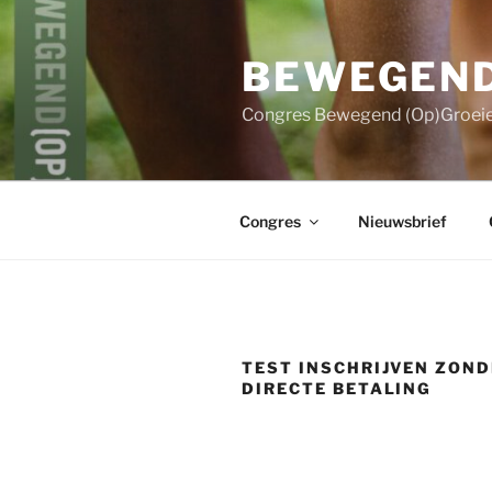
Ga
naar
BEWEGEND
de
inhoud
Congres Bewegend (Op)Groei
Congres
Nieuwsbrief
TEST INSCHRIJVEN ZON
DIRECTE BETALING